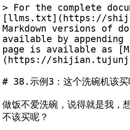
> For the complete docu
[llms.txt](https://shij
Markdown versions of do
available by appending 
page is available as [M
(https://shijian.tujunj
# 38.示例3：这个洗碗机该买
做饭不爱洗碗，说得就是我，
不该买呢？
