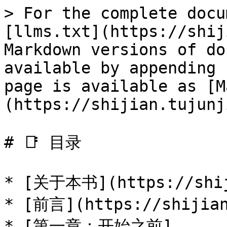
> For the complete docu
[llms.txt](https://shij
Markdown versions of do
available by appending 
page is available as [M
(https://shijian.tujunj
# 📑 目录

* [关于本书](https://shiji
* [前言](https://shijian
* [第一章：开始之前]