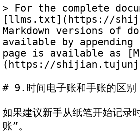
> For the complete docu
[llms.txt](https://shij
Markdown versions of do
available by appending 
page is available as [M
(https://shijian.tujunj
# 9.时间电子账和手账的区别

如果建议新手从纸笔开始记录
账”。
