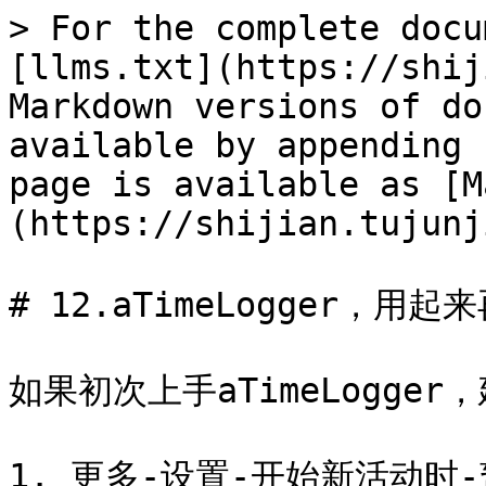
> For the complete docu
[llms.txt](https://shij
Markdown versions of do
available by appending 
page is available as [M
(https://shijian.tujunj
# 12.aTimeLogger，用起来
如果初次上手aTimeLogge
1. 更多-设置-开始新活动时